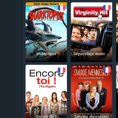
Sharktopus
Dépucelage mode d'emploi
Encore Toi !
Smukke mennesker