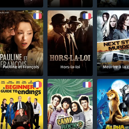
Pauline et François
Hors-la-loi
Meurtre à la c