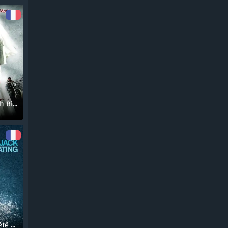
Nude Nuns With Big Guns
Rendez-vous l'été prochain