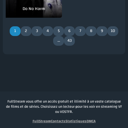
Do No Harm
1
2
3
4
5
6
7
8
9
10
...
43
FullStream vous offre un accès gratuit et illimité à un vaste catalogue
de films et de séries. Choisissez un lecteur pour les voir en streaming VF
ou VOSTFR.
FullStream
Contacts
Statistiques
DMCA