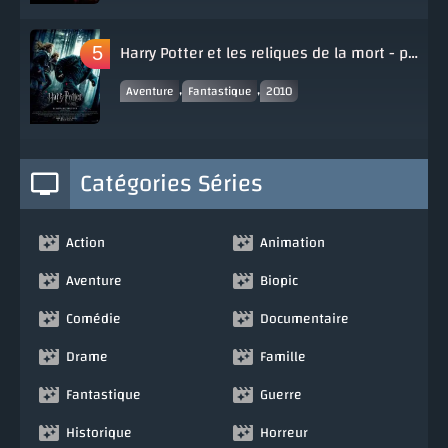
Harry Potter et les reliques de la mort - partie 1
,
,
Aventure
Fantastique
2010
Catégories Séries
Action
Animation
Aventure
Biopic
Comédie
Documentaire
Drame
Famille
Fantastique
Guerre
Historique
Horreur