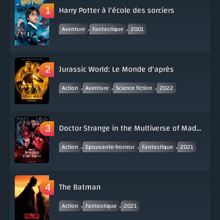
Harry Potter à l'école des sorciers
,
,
Aventure
Fantastique
2001
Jurassic World: Le Monde d'après
,
,
,
Action
Aventure
Science fiction
2022
Doctor Strange in the Multiverse of Madness
,
,
,
Action
Epouvante-horreur
Fantastique
2021
The Batman
,
,
Action
Fantastique
2021