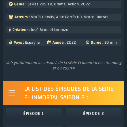
Genre :
Séries VOSTFR
,
Drame
,
Action
,
2022
Acteurs :
María Hervás
,
Álex García (II)
,
Marcel Borràs
Créateur :
José Manuel Lorenzo
Pays :
Espagne
Année :
2022
Durée :
50 min
Voir gratuitement la saison 2 de la série El Inmortal en streaming
VF ou VOSTFR
LA LIST DES ÉPISODES DE LA SÉRIE
EL INMORTAL SAISON 2 :
ÉPISODE 1
ÉPISODE 2