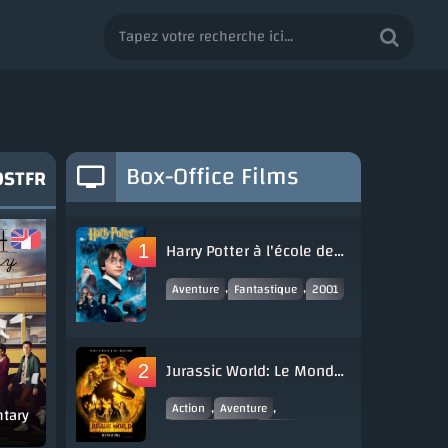
Box-Office Films
VOSTFR
Harry Potter à l'école des sorciers
,
,
Aventure
Fantastique
2001
Jurassic World: Le Monde d'après
,
,
Action
Aventure
ntary
,
Science fiction
2022