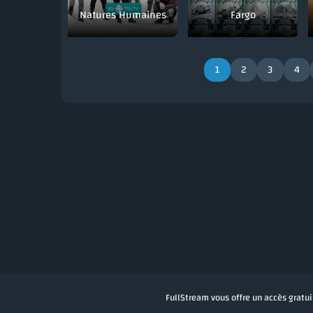
Natures Humaines
Fargo
1
2
3
4
FullStream vous offre un accès gratuit