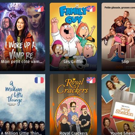
Mon petit côté vampire
Les Griffin
Slip
A Million Little Things
Royal Crackers
Young Shel