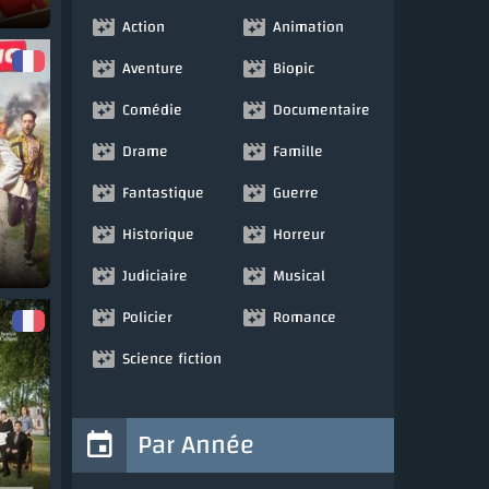
Action
Animation
Aventure
Biopic
Comédie
Documentaire
Drame
Famille
Fantastique
Guerre
Historique
Horreur
Judiciaire
Musical
Policier
Romance
Science fiction
Par Année