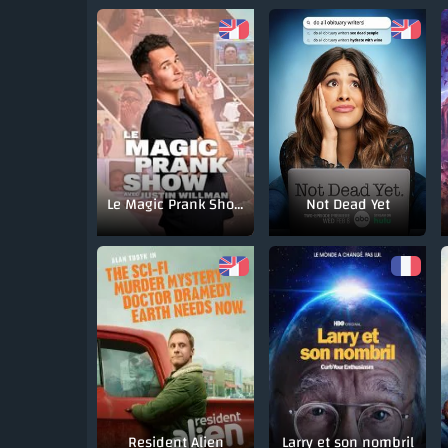
Le Magic Prank Show avec Justin Willman
Not Dead Yet
Resident Alien
Larry et son nombril