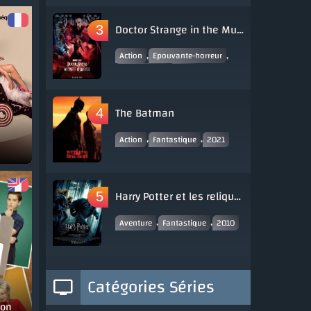
Doctor Strange in the Multiverse of Madness
,
,
Action
Epouvante-horreur
,
Fantastique
2021
The Batman
,
,
Action
Fantastique
2021
Harry Potter et les reliques de la mort - partie 1
,
,
Aventure
Fantastique
2010
Catégories Séries
don