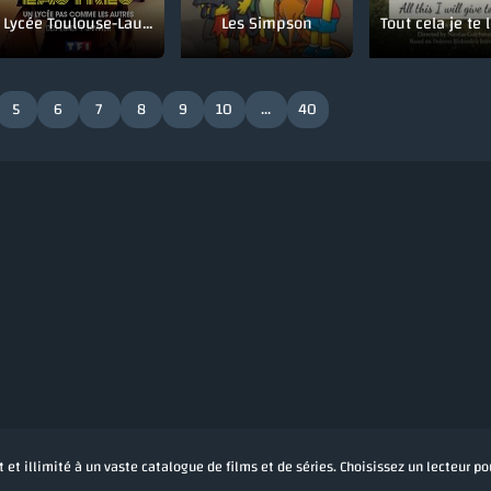
Lycée Toulouse-Lautrec
Les Simpson
5
6
7
8
9
10
...
40
 et illimité à un vaste catalogue de films et de séries. Choisissez un lecteur p