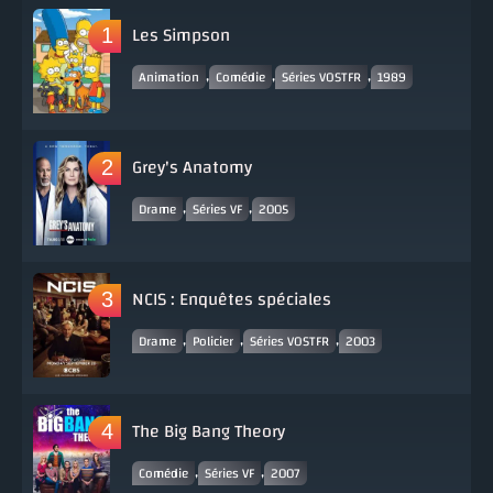
Les Simpson
,
,
,
Animation
Comédie
Séries VOSTFR
1989
Grey's Anatomy
,
,
Drame
Séries VF
2005
NCIS : Enquêtes spéciales
,
,
,
Drame
Policier
Séries VOSTFR
2003
The Big Bang Theory
,
,
Comédie
Séries VF
2007