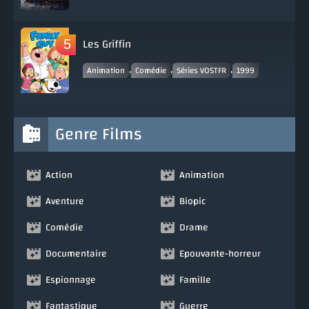
Les Griffin
,
,
,
Animation
Comédie
Séries VOSTFR
1999
Genre Films
Action
Animation
Aventure
Biopic
Comédie
Drame
Documentaire
Epouvante-horreur
Espionnage
Famille
Fantastique
Guerre