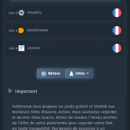
YOUNETU
Ajo
DOODSTREAM
Ajo
UQLOAD
Ajo
Retour
Infos
important
FullStream vous propose un accès gratuit et illimité aux
meilleurs films d’Guerre, Action. Vous souhaitez regarder
le dernier films Guerre, Action de Exodus ? Venez profiter
de l’offre de notre plateforme pour regarder votre film
en toute tranquillité. Pas besoin de souscrire à un