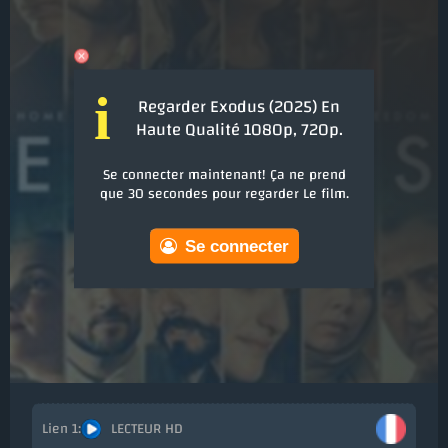
i
Regarder Exodus (2025) En
Haute Qualité 1080p, 720p.
Se connecter maintenant! Ça ne prend
que 30 secondes pour regarder Le film.
Se connecter
LECTEUR HD
Ajout