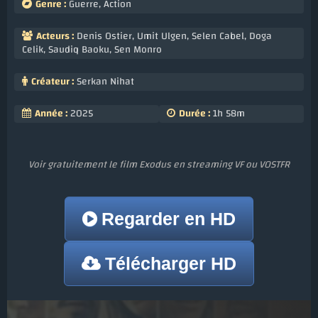
Genre :
Guerre
,
Action
Acteurs :
Denis Ostier
,
Umit Ulgen
,
Selen Cabel
,
Doga
Celik
,
Saudiq Baoku
,
Sen Monro
Créateur :
Serkan Nihat
Année :
2025
Durée :
1h 58m
Voir gratuitement le film Exodus en streaming VF ou VOSTFR
Regarder en HD
Télécharger HD