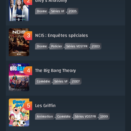
Grey's Anatomy
,
,
Drame
Séries VF
2005
NCIS : Enquêtes spéciales
,
,
,
Drame
Policier
Séries VOSTFR
2003
The Big Bang Theory
,
,
Comédie
Séries VF
2007
Les Griffin
,
,
,
Animation
Comédie
Séries VOSTFR
1999