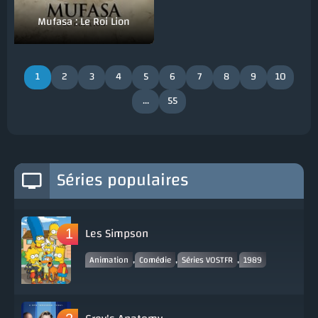
Mufasa : Le Roi Lion
1
2
3
4
5
6
7
8
9
10
...
55
Séries populaires
Les Simpson
,
,
,
Animation
Comédie
Séries VOSTFR
1989