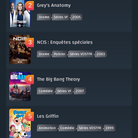
Grey's Anatomy
,
,
Drame
Séries VF
2005
NCIS : Enquêtes spéciales
,
,
,
Drame
Policier
Séries VOSTFR
2003
The Big Bang Theory
,
,
Comédie
Séries VF
2007
Les Griffin
,
,
,
Animation
Comédie
Séries VOSTFR
1999