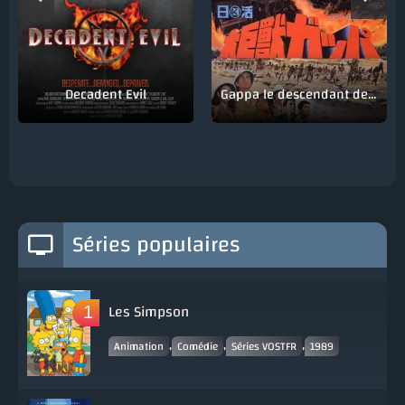
Decadent Evil
Gappa le descendant de Godzilla
Séries populaires
Les Simpson
,
,
,
Animation
Comédie
Séries VOSTFR
1989