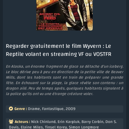
Regarder gratuitement le film Wyvern : Le
Reptile volant en streaming VF ou VOSTFR
En Alaska, un énorme fragment de glace se détache d'un iceberg.
Le bloc dérive peu à peu en direction de la petite ville de Beaver
Mills, dont les habitants sont en train de préparer une grande
fête. En échouant sur la plage, la glace révèle son contenu : un
dragon ailé. Peu de temps après, quelques habitants signalent à
la police qu'ils ont vu une étrange créature voler.
Genre :
Drame
,
Fantastique
,
2009
Acteurs :
Nick Chinlund
,
Erin Karpluk
,
Barry Corbin
,
Don S.
Davis
,
Elaine Miles
,
Tinsel Korey
,
Simon Longmore