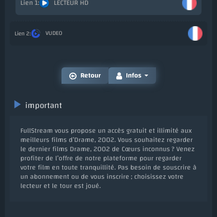
LECTEUR HD
Ajou
VUDEO
Ajo
Retour
Infos
important
FullStream vous propose un accès gratuit et illimité aux
meilleurs films d’Drame, 2002. Vous souhaitez regarder
le dernier films Drame, 2002 de Cœurs inconnus ? Venez
profiter de l’offre de notre plateforme pour regarder
votre film en toute tranquillité. Pas besoin de souscrire à
un abonnement ou de vous inscrire ; choisissez votre
lecteur et le tour est joué.