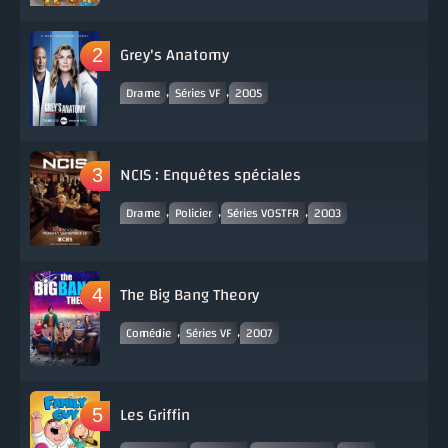
Grey's Anatomy
,
,
Drame
Séries VF
2005
NCIS : Enquêtes spéciales
,
,
,
Drame
Policier
Séries VOSTFR
2003
The Big Bang Theory
,
,
Comédie
Séries VF
2007
Les Griffin