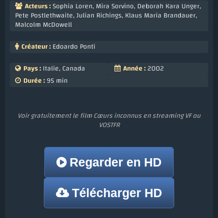
Acteurs :
Sophia Loren
,
Mira Sorvino
,
Deborah Kara Unger
,
Pete Postlethwaite
,
Julian Richings
,
Klaus Maria Brandauer
,
Malcolm McDowell
Créateur :
Edoardo Ponti
Pays :
Italie, Canada
Année :
2002
Durée :
95 min
Voir gratuitement le film Cœurs inconnus en streaming VF ou
VOSTFR
Regarder en HD
Télécharger HD