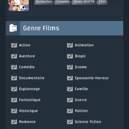
,
,
,
Animation
Comédie
Séries VOSTFR
1999
Genre Films
Action
Animation
Aventure
Biopic
Comédie
Drame
Documentaire
Epouvante-horreur
Espionnage
Famille
Fantastique
Guerre
Historique
Policier
Romance
Science fiction