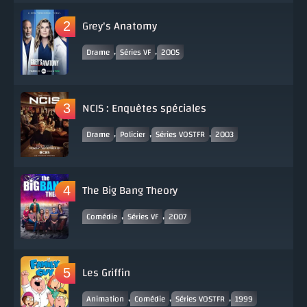
Grey's Anatomy
,
,
Drame
Séries VF
2005
NCIS : Enquêtes spéciales
,
,
,
Drame
Policier
Séries VOSTFR
2003
The Big Bang Theory
,
,
Comédie
Séries VF
2007
Les Griffin
,
,
,
Animation
Comédie
Séries VOSTFR
1999