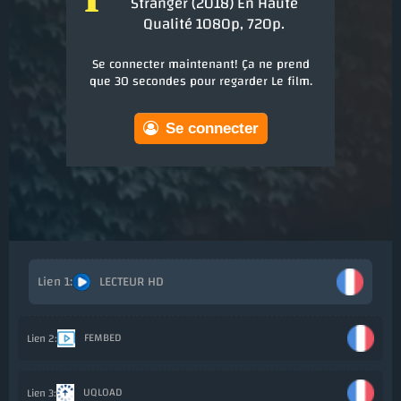
Stranger (2018) En Haute
Qualité 1080p, 720p.
Se connecter maintenant! Ça ne prend
que 30 secondes pour regarder Le film.
Se connecter
LECTEUR HD
Ajout
FEMBED
Ajo
UQLOAD
Ajo