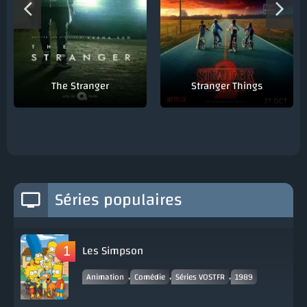
The Stranger
Stranger Things
Séries populaires
Les Simpson
,
,
,
Animation
Comédie
Séries VOSTFR
1989