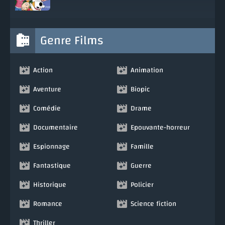
Genre Films
Action
Animation
Aventure
Biopic
Comédie
Drame
Documentaire
Epouvante-horreur
Espionnage
Famille
Fantastique
Guerre
Historique
Policier
Romance
Science fiction
Thriller