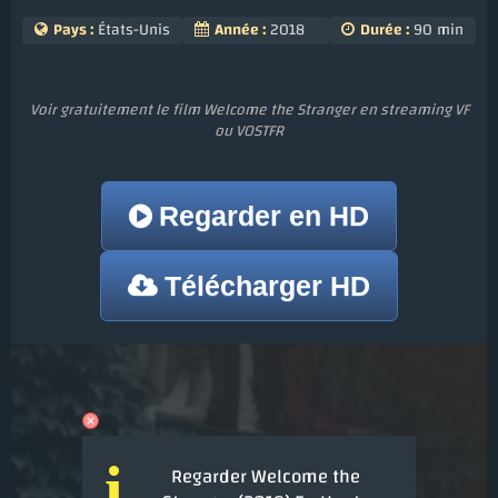
Pays :
États-Unis
Année :
2018
Durée :
90 min
Voir gratuitement le film Welcome the Stranger en streaming VF
ou VOSTFR
Regarder en HD
Télécharger HD
i
Regarder Welcome the