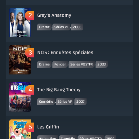
Grey's Anatomy
,
,
Drame
Séries VF
2005
NCIS : Enquêtes spéciales
,
,
,
Drame
Policier
Séries VOSTFR
2003
The Big Bang Theory
,
,
Comédie
Séries VF
2007
Les Griffin
,
,
,
Animation
Comédie
Séries VOSTFR
1999