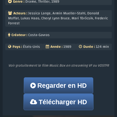
Genre :
Drame
,
Thriller
,
1989
Acteurs :
Jessica Lange
,
Armin Mueller-Stahl
,
Donald
Moffat
,
Lukas Haas
,
Cheryl Lynn Bruce
,
Mari Törőcsik
,
Frederic
Forrest
Créateur :
Costa-Gavras
Pays :
États-Unis
Année :
1989
Durée :
124 min
Voir gratuitement le film Music Box en streaming VF ou VOSTFR
Regarder en HD
Télécharger HD