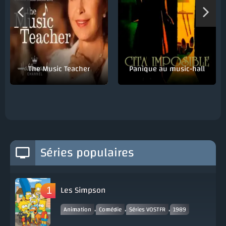
The Music Teacher
Panique au music-hall
Séries populaires
Les Simpson
,
,
,
Animation
Comédie
Séries VOSTFR
1989