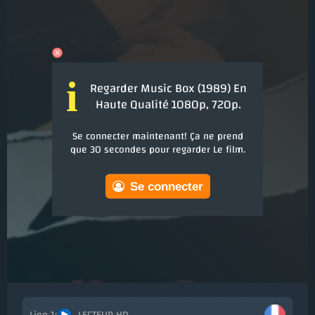
i
Regarder Music Box (1989) En
Haute Qualité 1080p, 720p.
Se connecter maintenant! Ça ne prend
que 30 secondes pour regarder Le film.
Se connecter
LECTEUR HD
Ajou