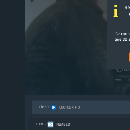
i
Re
Se conn
que 30 s
LECTEUR HD
FEMBED