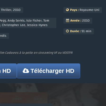
,
Thriller
,
2010
Pays :
Royaume-Uni
Pegg
,
Andy Serkis
,
Isla Fisher
,
Tom
Année :
2010
y
,
Christopher Lee
,
Jessica Hynes
Durée :
91 min
andis
film Cadavres à la pelle en streaming VF ou VOSTFR
n HD
Télécharger HD