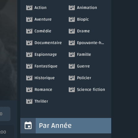
Action
Animation
Aventure
Biopic
Comédie
Drame
Documentaire
Epouvante-horreur
Espionnage
Famille
Fantastique
Guerre
Historique
Policier
Romance
Science fiction
Thriller
00
Par Année
2:00