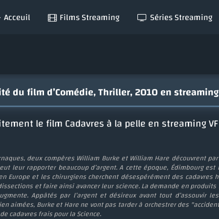
Acceuil
Films Streaming
Séries Streaming
alité du film d’Comédie, Thriller, 2010 en streamin
tement le film Cadavres à la pelle en streaming VF
arnaques, deux compères William Burke et William Hare découvrent par
peut leur rapporter beaucoup d’argent. A cette époque, Édimbourg est
 en Europe et les chirurgiens cherchent désespérément des cadavres 
dissections et faire ainsi avancer leur science. La demande en produits 
ugmente. Appâtés par l’argent et désireux avant tout d’assouvir les
ien aimées, Burke et Hare ne vont pas tarder à orchestrer des "acciden
de cadavres frais pour la Science.