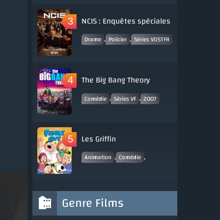
NCIS : Enquêtes spéciales
,
,
Drame
Policier
Séries VOSTFR
,
2003
The Big Bang Theory
,
,
Comédie
Séries VF
2007
Les Griffin
,
,
Animation
Comédie
,
Séries VOSTFR
1999
Genre Films