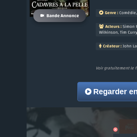
Genre :
Comédie
Bande Annonce
Acteurs :
Simon 
Wilkinson
,
Tim Curr
Créateur :
John L
Voir gratuitement le 
Regarder e