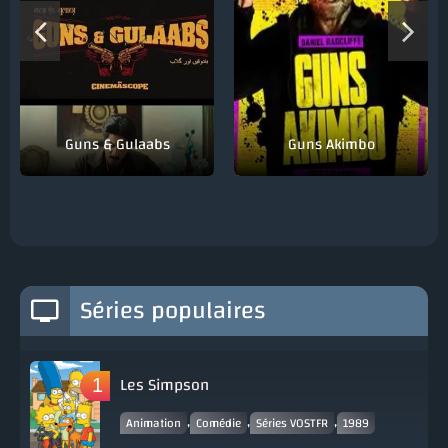
Guns & Gulaabs
Guns Akimbo
Séries populaires
Les Simpson
,
,
,
Animation
Comédie
Séries VOSTFR
1989