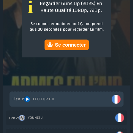
i
Regarder Guns Up (2025) En
Haute Qualité 1080p, 720p.
Se connecter maintenant! Ça ne prend
que 30 secondes pour regarder Le film.
Se connecter
LECTEUR HD
Ajou
YOUNETU
Ajo