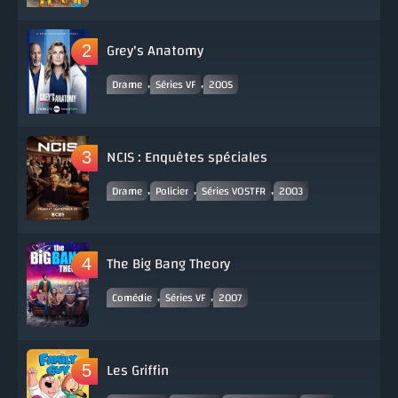
Grey's Anatomy
,
,
Drame
Séries VF
2005
NCIS : Enquêtes spéciales
,
,
,
Drame
Policier
Séries VOSTFR
2003
The Big Bang Theory
,
,
Comédie
Séries VF
2007
Les Griffin