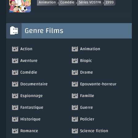
,
,
,
Animation
Comédie
Séries VOSTFR
1999
Genre Films
Action
Animation
Aventure
Biopic
Comédie
Drame
Documentaire
Epouvante-horreur
Espionnage
Famille
Fantastique
Guerre
Historique
Policier
Romance
Science fiction