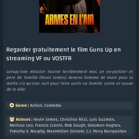
Regarder gratuitement le film Guns Up en
streaming VF ou VOSTFR
Lorsqu’une mission tourne terriblement mal, un ex-policier et
père de famille (Kevin James) devenu homme de main pour la
mafia n’a qu’une nuit pour faire sortir sa famille saine et sauve
de la ville.
Genre :
Action
,
Comédie
Acteurs :
Kevin James
,
Christina Ricci
,
Luis Guzmán
,
Melissa Leo
,
Francis Cronin
,
Rob Gough
,
Solomon Hughes
,
Timothy V. Murphy
,
Maximilian Osinski
,
C.J. Perry Barnyashev