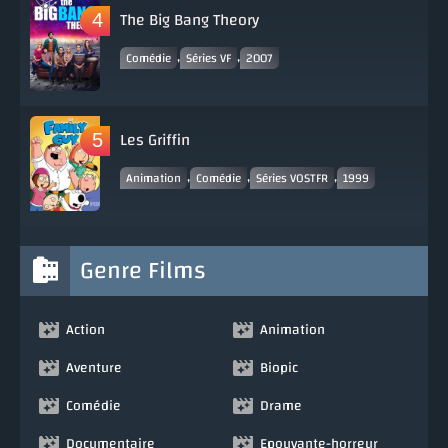
The Big Bang Theory
,
,
Comédie
Séries VF
2007
Les Griffin
,
,
,
Animation
Comédie
Séries VOSTFR
1999
Genre Films
Action
Animation
Aventure
Biopic
Comédie
Drame
Documentaire
Epouvante-horreur