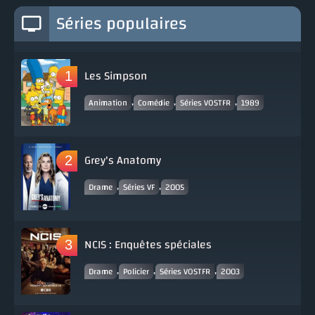
Séries populaires
Les Simpson
,
,
,
Animation
Comédie
Séries VOSTFR
1989
Grey's Anatomy
,
,
Drame
Séries VF
2005
NCIS : Enquêtes spéciales
,
,
,
Drame
Policier
Séries VOSTFR
2003