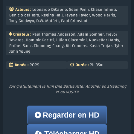
Acteurs :
Leonardo DiCaprio
,
Sean Penn
,
Chase Infiniti
,
Benicio del Toro
,
Regina Hall
,
Teyana Taylor
,
Wood Harris
,
Tony Goldwyn
,
D.W. Moffett
,
Paul Grimstad
Créateur :
Paul Thomas Anderson
,
Adam Somner
,
Trevor
Tavares
,
Dominic Pacitti
,
Jillian Giacomini
,
Nuekellar Hardy
,
Rafael Sanz
,
Chunning Chang
,
Kit Conners
,
Kasia Trojak
,
Tyler
John Young
Année :
2025
Durée :
2h 35m
Voir gratuitement le film One Battle After Another en streaming
VF ou VOSTFR
Regarder en HD
Télécharger HD