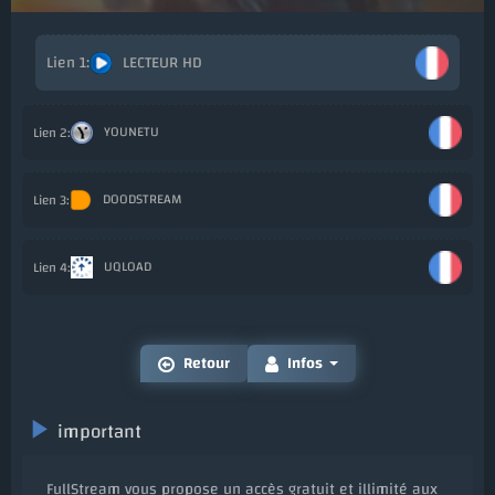
LECTEUR HD
Ajout
YOUNETU
Ajo
DOODSTREAM
Ajo
UQLOAD
Ajo
Retour
Infos
important
FullStream vous propose un accès gratuit et illimité aux