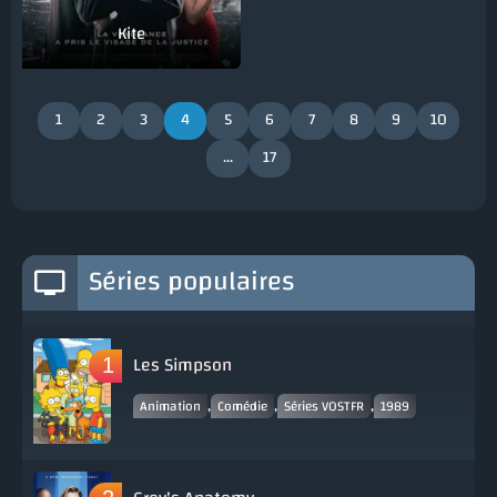
Kite
1
2
3
4
5
6
7
8
9
10
...
17
Séries populaires
Les Simpson
,
,
,
Animation
Comédie
Séries VOSTFR
1989