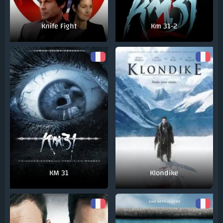
Knife Fight
Km 31-2
KM 31
Klondike