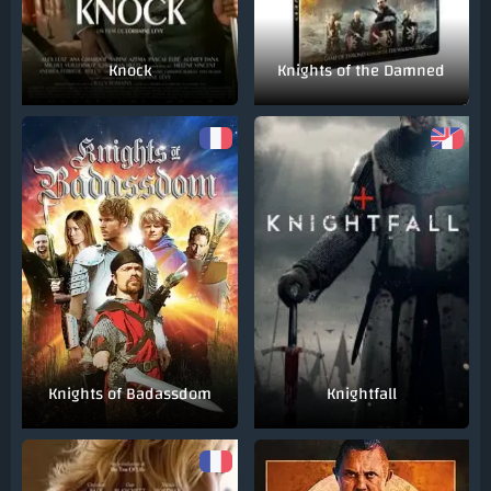
Knock
Knights of the Damned
Knights of Badassdom
Knightfall