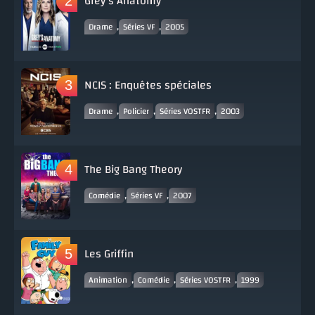
Grey's Anatomy
,
,
Drame
Séries VF
2005
NCIS : Enquêtes spéciales
,
,
,
Drame
Policier
Séries VOSTFR
2003
The Big Bang Theory
,
,
Comédie
Séries VF
2007
Les Griffin
,
,
,
Animation
Comédie
Séries VOSTFR
1999