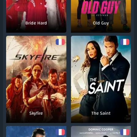
Bride Hard
Old Guy
Skyfire
The Saint