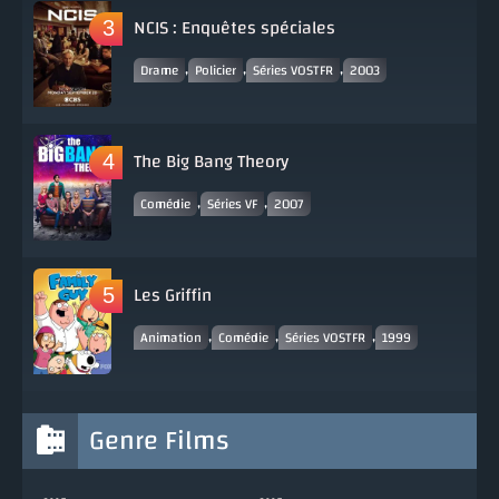
NCIS : Enquêtes spéciales
,
,
,
Drame
Policier
Séries VOSTFR
2003
The Big Bang Theory
,
,
Comédie
Séries VF
2007
Les Griffin
,
,
,
Animation
Comédie
Séries VOSTFR
1999
Genre Films