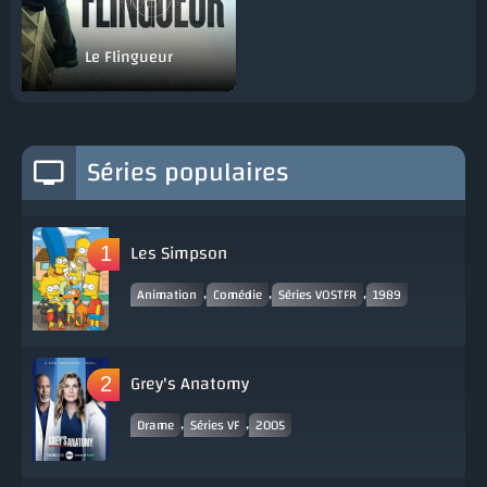
Le Flingueur
Séries populaires
Les Simpson
,
,
,
Animation
Comédie
Séries VOSTFR
1989
Grey's Anatomy
,
,
Drame
Séries VF
2005