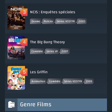
NCIS : Enquêtes spéciales
,
,
,
Drame
Policier
Séries VOSTFR
2003
The Big Bang Theory
,
,
Comédie
Séries VF
2007
Les Griffin
,
,
,
Animation
Comédie
Séries VOSTFR
1999
Genre Films