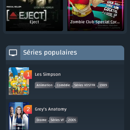
Eject
Zombie Club Special Cocktail
Séries populaires
Les Simpson
,
,
,
Animation
Comédie
Séries VOSTFR
1989
Grey's Anatomy
,
,
Drame
Séries VF
2005